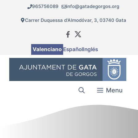
Vés
965756089
info@gatadegorgos.org
al
contingut
Carrer Duquessa d'Almodóvar, 3, 03740 Gata
Valenciano
Español
Inglés
Menu