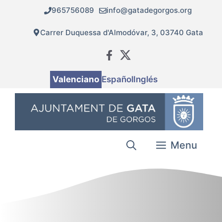
Vés
965756089
info@gatadegorgos.org
al
contingut
Carrer Duquessa d'Almodóvar, 3, 03740 Gata
Valenciano
Español
Inglés
Menu