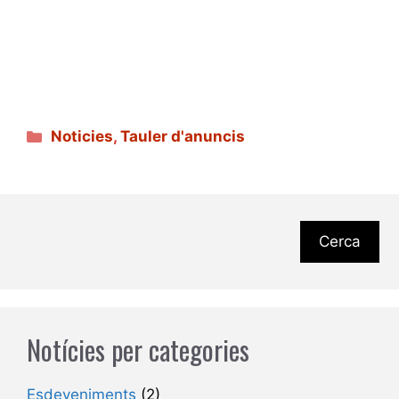
Categories
Noticies
,
Tauler d'anuncis
Cerca
Notícies per categories
Esdeveniments
(2)