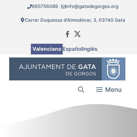
Vés
965756089
info@gatadegorgos.org
al
contingut
Carrer Duquessa d'Almodóvar, 3, 03740 Gata
Valenciano
Español
Inglés
Menu