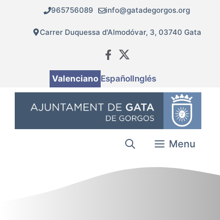
Vés
965756089
info@gatadegorgos.org
al
contingut
Carrer Duquessa d'Almodóvar, 3, 03740 Gata
Valenciano
Español
Inglés
Menu