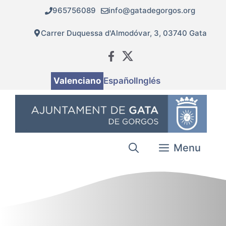
Vés
965756089
info@gatadegorgos.org
al
contingut
Carrer Duquessa d'Almodóvar, 3, 03740 Gata
Valenciano
Español
Inglés
Menu