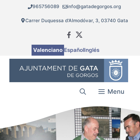
Vés
965756089
info@gatadegorgos.org
al
contingut
Carrer Duquessa d'Almodóvar, 3, 03740 Gata
Valenciano
Español
Inglés
Menu