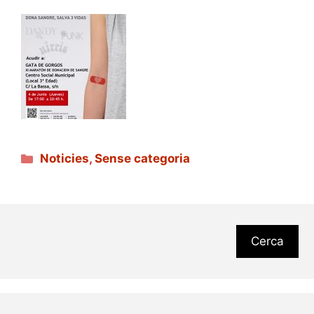
Categories
Noticies
,
Sense categoria
Cerca