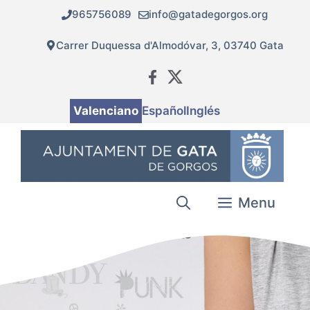
Vés
965756089
info@gatadegorgos.org
al
contingut
Carrer Duquessa d'Almodóvar, 3, 03740 Gata
Valenciano
Español
Inglés
Menu