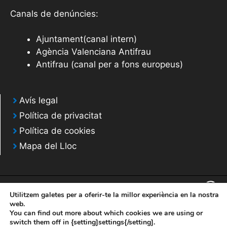
Canals de denúncies:
Ajuntament(canal intern)
Agència Valenciana Antifrau
Antifrau (canal per a fons europeus)
Avís legal
Política de privacitat
Política de cookies
Mapa del Lloc
Utilitzem galetes per a oferir-te la millor experiència en la nostra
web.
You can find out more about which cookies we are using or
© 2020 Web desarrollada por el Servicio de Informática de Diputación de
switch them off in {setting]settings{/setting].