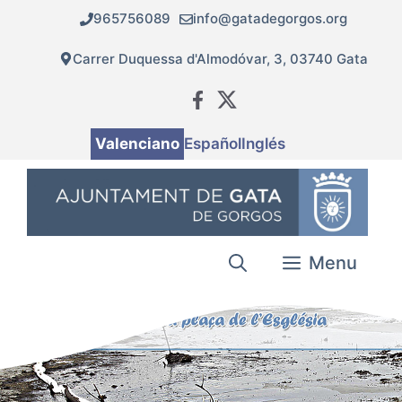
Vés
965756089
info@gatadegorgos.org
al
contingut
Carrer Duquessa d'Almodóvar, 3, 03740 Gata
Valenciano
Español
Inglés
Menu