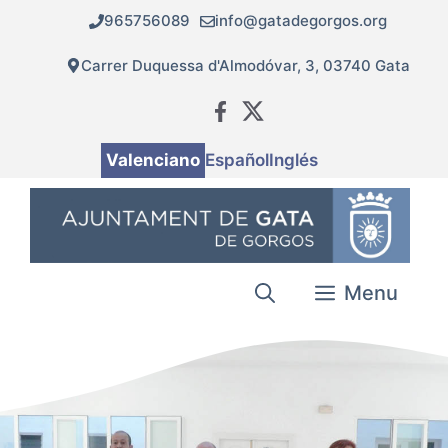
Vés
965756089
info@gatadegorgos.org
al
contingut
Carrer Duquessa d'Almodóvar, 3, 03740 Gata
Valenciano
Español
Inglés
Menu