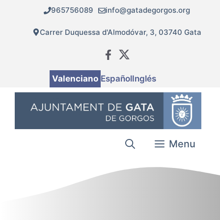
Vés
965756089
info@gatadegorgos.org
al
contingut
Carrer Duquessa d'Almodóvar, 3, 03740 Gata
Valenciano
Español
Inglés
Menu