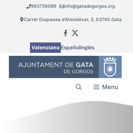
Vés
965756089
info@gatadegorgos.org
al
contingut
Carrer Duquessa d'Almodóvar, 3, 03740 Gata
Valenciano
Español
Inglés
Menu