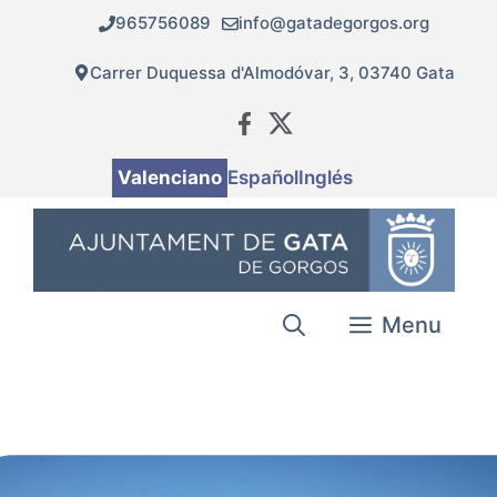
Vés
965756089
info@gatadegorgos.org
al
contingut
Carrer Duquessa d'Almodóvar, 3, 03740 Gata
Valenciano
Español
Inglés
Menu