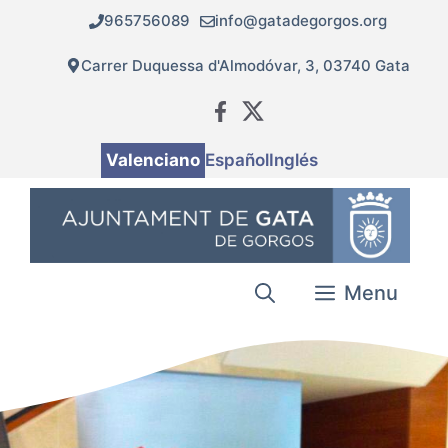
Vés
965756089
info@gatadegorgos.org
al
contingut
Carrer Duquessa d'Almodóvar, 3, 03740 Gata
Valenciano
Español
Inglés
Menu