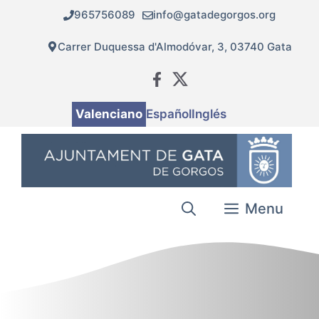
Vés
965756089
info@gatadegorgos.org
al
contingut
Carrer Duquessa d'Almodóvar, 3, 03740 Gata
Valenciano
Español
Inglés
Menu