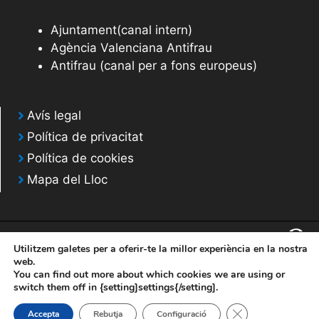
Ajuntament(canal intern)
Agència Valenciana Antifrau
Antifrau (canal per a fons europeus)
Avís legal
Política de privacitat
Política de cookies
Mapa del Lloc
Utilitzem galetes per a oferir-te la millor experiència en la nostra
web.
You can find out more about which cookies we are using or
© 2020 Web desarrollada por el Servicio de Informática de Diputación de
switch them off in {setting]settings{/setting].
Alicante
Tanca el bàner de
Accepta
Rebutja
Configuració