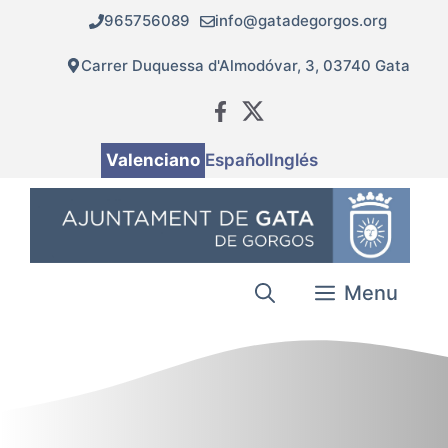
Vés
965756089
info@gatadegorgos.org
al
contingut
Carrer Duquessa d'Almodóvar, 3, 03740 Gata
Valenciano
Español
Inglés
Menu