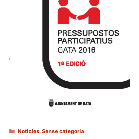
Categories
Noticies
,
Sense categoria