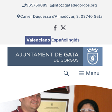
Vés
965756089
info@gatadegorgos.org
al
contingut
Carrer Duquessa d'Almodóvar, 3, 03740 Gata
Valenciano
Español
Inglés
Menu