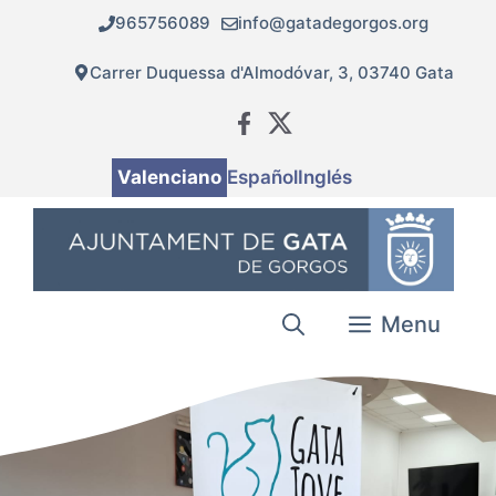
Vés
965756089
info@gatadegorgos.org
al
contingut
Carrer Duquessa d'Almodóvar, 3, 03740 Gata
Valenciano
Español
Inglés
Menu