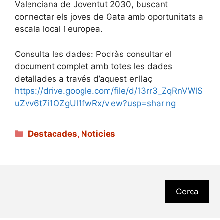
Valenciana de Joventut 2030, buscant
connectar els joves de Gata amb oportunitats a
escala local i europea.
Consulta les dades: Podràs consultar el
document complet amb totes les dades
detallades a través d’aquest enllaç
https://drive.google.com/file/d/13rr3_ZqRnVWlS
uZvv6t7i1OZgUl1fwRx/view?usp=sharing
Categories
Destacades
,
Noticies
Cerca