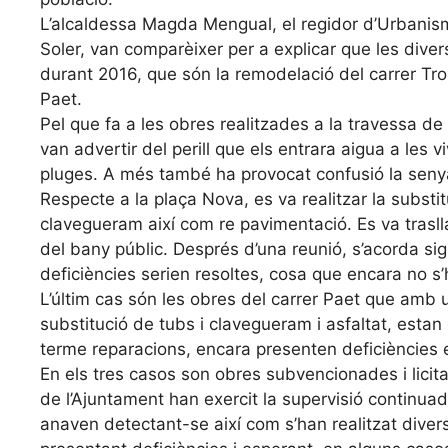
L’alcaldessa Magda Mengual, el regidor d’Urbanisme
Soler, van comparèixer per a explicar que les dive
durant 2016, que són la remodelació del carrer Tros
Paet.
Pel que fa a les obres realitzades a la travessa de
van advertir del perill que els entrara aigua a les
pluges. A més també ha provocat confusió la senya
Respecte a la plaça Nova, es va realitzar la substi
clavegueram així com re pavimentació. Es va trasllad
del bany públic. Després d’una reunió, s’acorda si
deficiències serien resoltes, cosa que encara no s’h
L’últim cas són les obres del carrer Paet que amb 
substitució de tubs i clavegueram i asfaltat, estan
terme reparacions, encara presenten deficiències en
En els tres casos son obres subvencionades i licitade
de l’Ajuntament han exercit la supervisió continuad
anaven detectant-se així com s’han realitzat diver