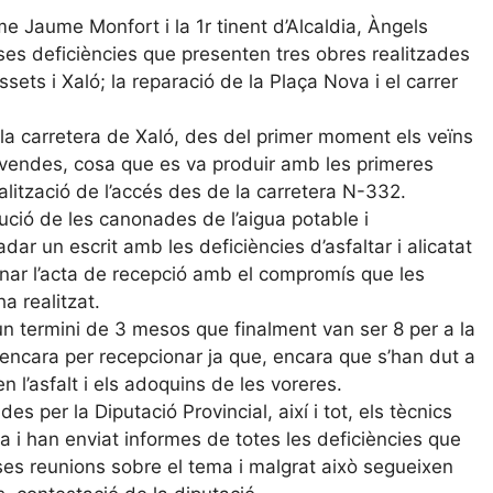
 Jaume Monfort i la 1r tinent d’Alcaldia, Àngels
rses deficiències que presenten tres obres realitzades
sets i Xaló; la reparació de la Plaça Nova i el carrer
 la carretera de Xaló, des del primer moment els veïns
 vivendes, cosa que es va produir amb les primeres
lització de l’accés des de la carretera N-332.
tució de les canonades de l’aigua potable i
ar un escrit amb les deficiències d’asfaltar i alicatat
gnar l’acta de recepció amb el compromís que les
a realitzat.
un termini de 3 mesos que finalment van ser 8 per a la
 encara per recepcionar ja que, encara que s’han dut a
 l’asfalt i els adoquins de les voreres.
s per la Diputació Provincial, així i tot, els tècnics
a i han enviat informes de totes les deficiències que
ses reunions sobre el tema i malgrat això segueixen