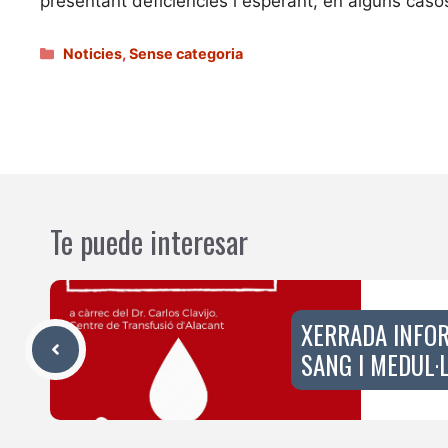
presentant deficiències i esperant, en alguns casos
Categories
Noticies
,
Sense categoria
Te puede interesar
XERRADA INFO
SANG I MEDUL·