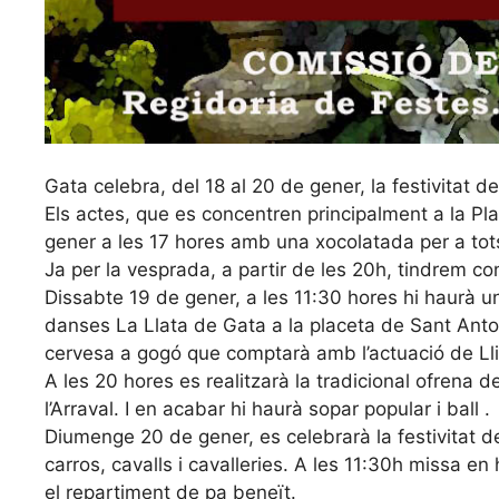
Gata celebra, del 18 al 20 de gener, la festivitat d
Els actes, que es concentren principalment a la P
gener a les 17 hores amb una xocolatada per a tots 
Ja per la vesprada, a partir de les 20h, tindrem co
Dissabte 19 de gener, a les 11:30 hores hi haurà un
danses La Llata de Gata a la placeta de Sant Anton
cervesa a gogó que comptarà amb l’actuació de Lli
A les 20 hores es realitzarà la tradicional ofrena de
l’Arraval. I en acabar hi haurà sopar popular i ball .
Diumenge 20 de gener, es celebrarà la festivitat d
carros, cavalls i cavalleries. A les 11:30h missa en
el repartiment de pa beneït.