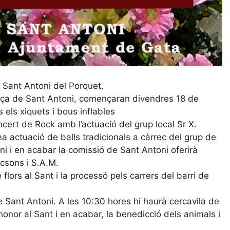
e Sant Antoni del Porquet.
laça de Sant Antoni, començaran divendres 18 de
els xiquets i bous inflables
ncert de Rock amb l’actuació del grup local Sr X.
a actuació de balls tradicionals a càrrec del grup de
i i en acabar la comissió de Sant Antoni oferirà
csons i S.A.M.
 flors al Sant i la processó pels carrers del barri de
e Sant Antoni. A les 10:30 hores hi haurà cercavila de
 honor al Sant i en acabar, la benedicció dels animals i