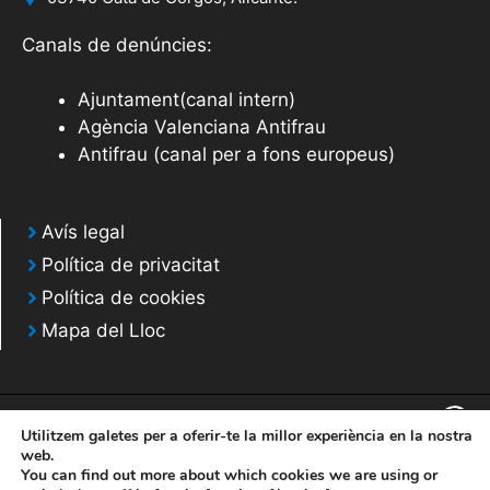
Canals de denúncies:
Ajuntament(canal intern)
Agència Valenciana Antifrau
Antifrau (canal per a fons europeus)
Avís legal
Política de privacitat
Política de cookies
Mapa del Lloc
Utilitzem galetes per a oferir-te la millor experiència en la nostra
web.
You can find out more about which cookies we are using or
© 2020 Web desarrollada por el Servicio de Informática de Diputación de