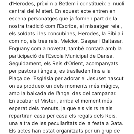
d’Herodes, pròxim a Betlem i constitueix el nucli
central del Misteri. En aquest acte entren en
escena personatges que ja formen part de la
nostra tradició com l’Escriba, el missatger reial,
els soldats i les concubines, Herodes, la Sibila i
com no, els tres reis, Melcior, Gaspar i Baltasar.
Enguany com a novetat, també contarà amb la
participació de l’Escola Municipal de Dansa.
Seguidament, els Reis d’Orient, acompanyats
per pastors i àngels, es traslladen fins a la
Plaça de l’Església per adorar el Jesuset nascut
on es produeix un dels moments més màgics,
amb la baixada de l’àngel des del campanar.
En acabar el Misteri, arriba el moment més
esperat dels menuts, ja que els visirs reials
repartiran casa per casa els regals dels Reis,
una altra de les peculiaritats de la festa a Gata.
Els actes han estat organitzats per un grup de