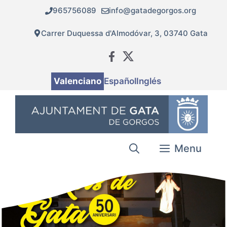
Vés
965756089
info@gatadegorgos.org
al
contingut
Carrer Duquessa d'Almodóvar, 3, 03740 Gata
Valenciano
Español
Inglés
Menu