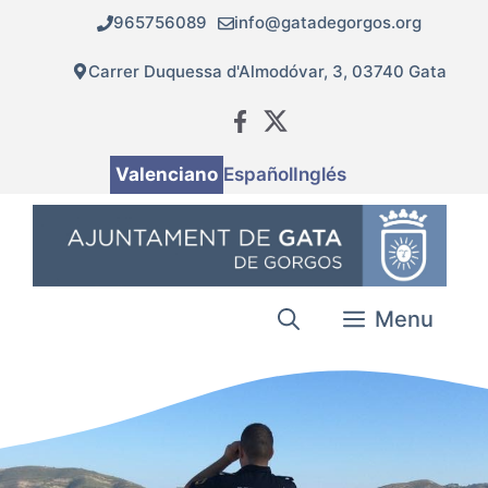
Vés
965756089
info@gatadegorgos.org
al
contingut
Carrer Duquessa d'Almodóvar, 3, 03740 Gata
Valenciano
Español
Inglés
Menu