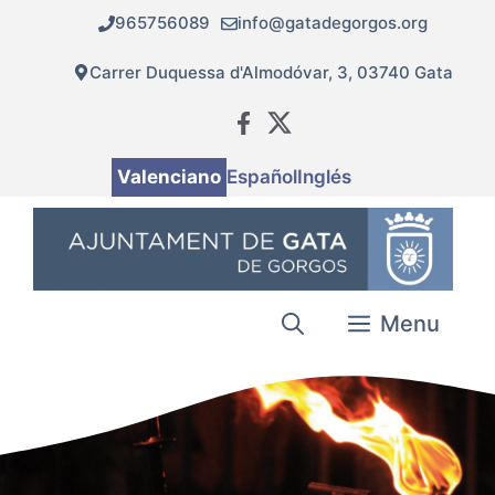
Vés
965756089
info@gatadegorgos.org
al
contingut
Carrer Duquessa d'Almodóvar, 3, 03740 Gata
Valenciano
Español
Inglés
Menu