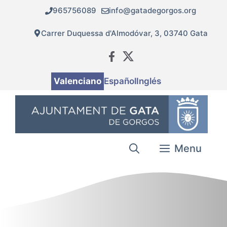
Vés
965756089
info@gatadegorgos.org
al
contingut
Carrer Duquessa d'Almodóvar, 3, 03740 Gata
Valenciano
Español
Inglés
Menu