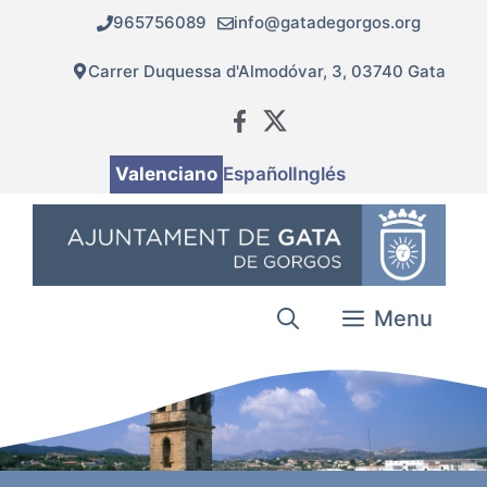
Vés
965756089
info@gatadegorgos.org
al
contingut
Carrer Duquessa d'Almodóvar, 3, 03740 Gata
Valenciano
Español
Inglés
Menu