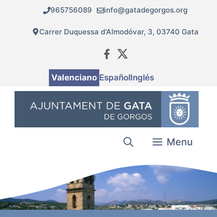
Vés
965756089
info@gatadegorgos.org
al
contingut
Carrer Duquessa d'Almodóvar, 3, 03740 Gata
Valenciano
Español
Inglés
Menu