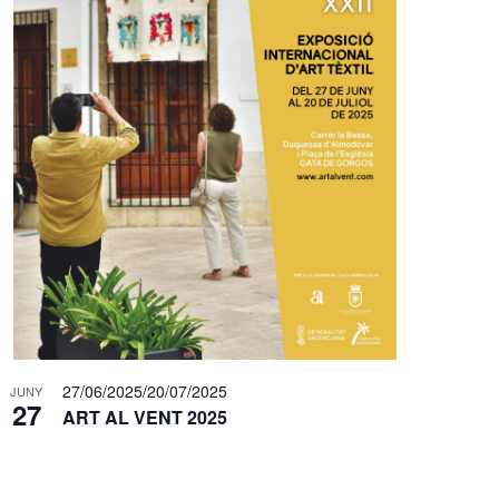
e
n
i
m
e
n
t
27/06/2025
/
20/07/2025
JUNY
27
ART AL VENT 2025