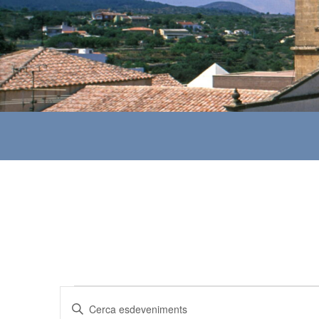
Esdeveniments
N
I