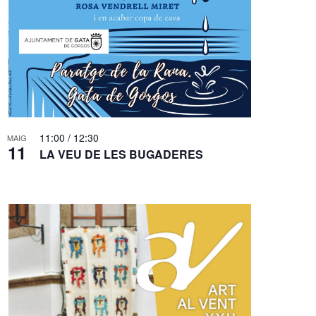
l
i
t
z
a
c
i
11:00
/
12:30
MAIG
o
11
LA VEU DE LES BUGADERES
n
s
E
s
d
e
v