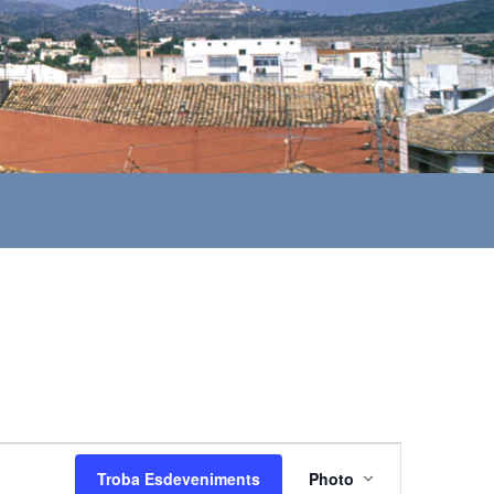
N
Troba Esdeveniments
Photo
a