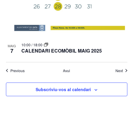
10:00
/
18:00
MAIG
7
CALENDARI ECOMÒBIL MAIG 2025
Esdeveniments
Esdev
Previous
Avui
Next
Subscriviu-vos al calendari