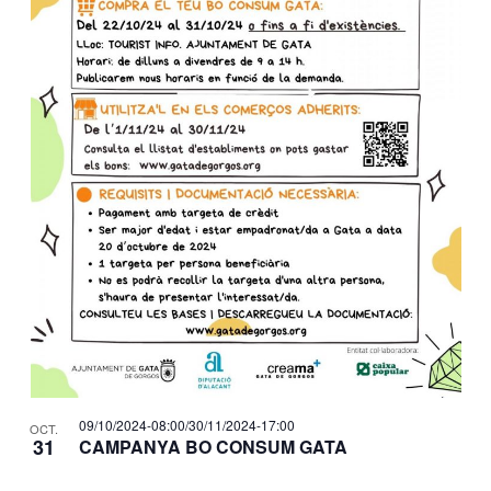
ó
i
e
e
d
.
ó
v
e
v
v
e
i
i
n
s
s
t
u
u
s
a
a
i
l
l
i
n
i
t
P
z
c
h
a
e
o
c
09/10/2024-08:00
/
30/11/2024-17:00
OCT.
r
31
CAMPANYA BO CONSUM GATA
t
i