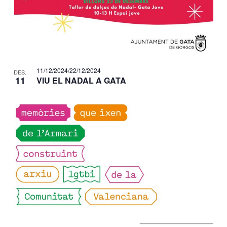
e
n
t
s
11/12/2024
/
22/12/2024
DES.
11
VIU EL NADAL A GATA