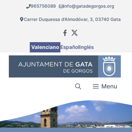
Vés
965756089
info@gatadegorgos.org
al
contingut
Carrer Duquessa d'Almodóvar, 3, 03740 Gata
Valenciano
Español
Inglés
Menu