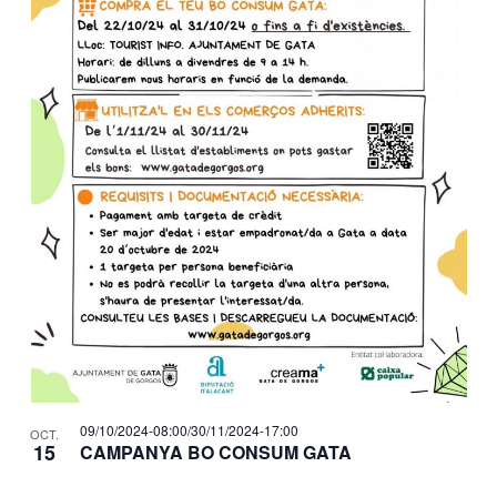
ó
i
e
e
d
.
ó
v
e
v
v
e
i
i
n
s
s
t
u
u
s
a
a
i
l
l
i
n
i
t
P
z
c
h
a
e
o
c
09/10/2024-08:00
/
30/11/2024-17:00
OCT.
r
15
CAMPANYA BO CONSUM GATA
t
i