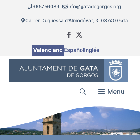
Vés
965756089
info@gatadegorgos.org
al
contingut
Carrer Duquessa d'Almodóvar, 3, 03740 Gata
Valenciano
Español
Inglés
Menu