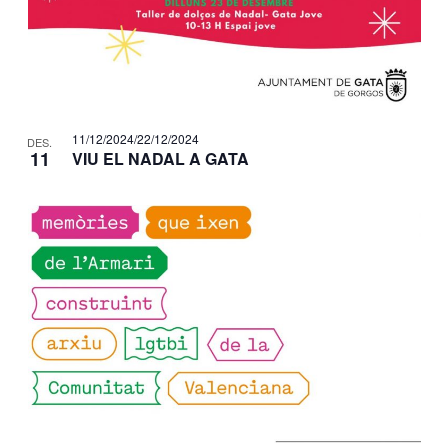
e
n
t
s
11/12/2024
/
22/12/2024
DES.
11
VIU EL NADAL A GATA