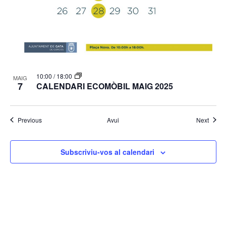
10:00
/
18:00
MAIG
7
CALENDARI ECOMÒBIL MAIG 2025
Esdeveniments
Esdev
Previous
Avui
Next
Subscriviu-vos al calendari