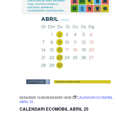
ó
i
a
d
u
ó
e
n
v
v
a
i
i
d
a
s
s
t
u
u
a
a
.
a
l
l
i
i
t
z
c
a
e
02/04/2025-10:00
/
30/04/2025-18:00
CALENDARI ECOMÒBIL
ABRIL 25
c
r
CALENDARI ECOMÒBIL ABRIL 25
i