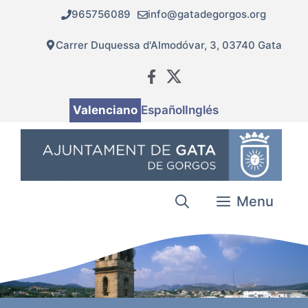
Vés
965756089
info@gatadegorgos.org
al
contingut
Carrer Duquessa d'Almodóvar, 3, 03740 Gata
Valenciano
Español
Inglés
Menu