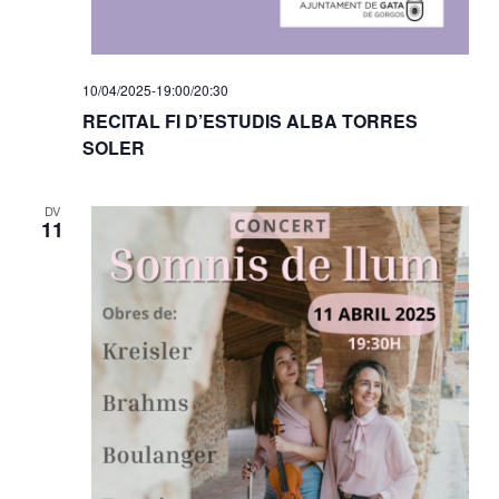
e
n
10/04/2025-19:00
/
20:30
t
RECITAL FI D’ESTUDIS ALBA TORRES
s
SOLER
DV
11