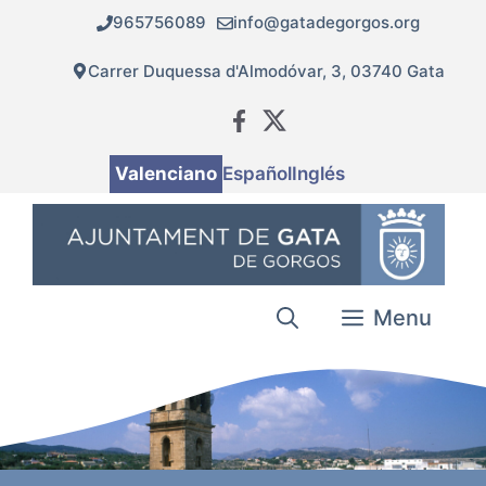
Vés
965756089
info@gatadegorgos.org
al
contingut
Carrer Duquessa d'Almodóvar, 3, 03740 Gata
Valenciano
Español
Inglés
Menu