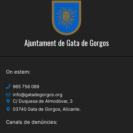
e
c
r
i
c
o
a
n
Ajuntament de Gata de Gorgos
s
d
E
'
s
E
d
On estem:
s
e
d
v
965 756 089
info@gatadegorgos.org
e
e
C/ Duquesa de Almodóvar, 3
n
v
03740 Gata de Gorgos, Alicante.
i
e
Canals de denúncies:
m
n