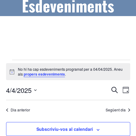
Esdeveniments
Esdeveniments
No hi ha cap esdeveniments programat per a 04/04/2025. Aneu
del
A
als
propers esdeveniments
.
v
04/04/2025
í
N
N
4/4/2025
s
C
D
e
a
a
S
i
r
a
v
e
c
v
Dia anterior
Següent dia
l
a
e
e
e
g
c
Subscriviu-vos al calendari
g
a