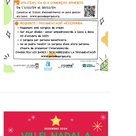
l
i
t
z
a
c
i
o
n
s
E
s
d
e
v