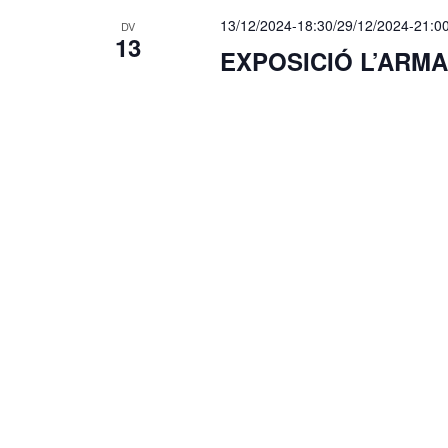
a
13/12/2024-18:30
/
29/12/2024-21:0
DV
u
13
EXPOSICIÓ L’ARMA
.