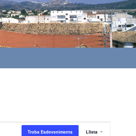
N
Troba Esdeveniments
Llista
a