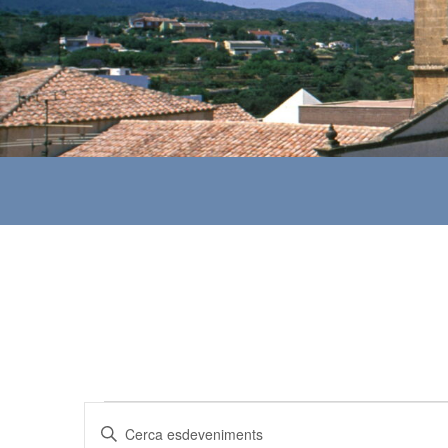
Esdeveniments
N
I