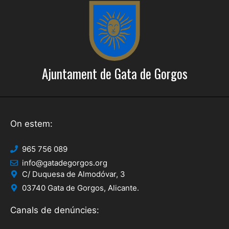
i
t
z
c
a
e
c
r
i
Ajuntament de Gata de Gorgos
c
o
a
n
s
d
On estem:
E
'
s
965 756 089
E
d
info@gatadegorgos.org
s
e
C/ Duquesa de Almodóvar, 3
03740 Gata de Gorgos, Alicante.
d
v
e
e
Canals de denúncies:
n