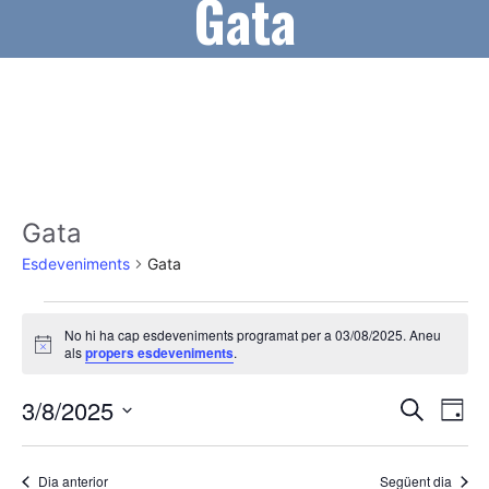
Gata
Gata
Esdeveniments
Gata
Esdeveniments
No hi ha cap esdeveniments programat per a 03/08/2025. Aneu
del
A
als
propers esdeveniments
.
v
03/08/2025
í
N
N
3/8/2025
s
C
D
e
a
a
S
i
r
a
v
e
c
Dia anterior
Següent dia