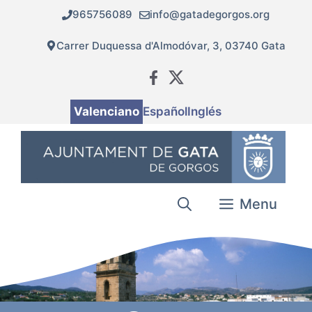
Vés
965756089
info@gatadegorgos.org
al
contingut
Carrer Duquessa d'Almodóvar, 3, 03740 Gata
Valenciano
Español
Inglés
Menu