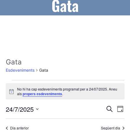
Gata
Gata
Esdeveniments
Gata
Esdeveniments
No hi ha cap esdeveniments programat per a 24/07/2025. Aneu
del
A
als
propers esdeveniments
.
v
24/07/2025
í
N
N
24/7/2025
s
C
D
e
a
a
S
i
r
a
v
e
c
Dia anterior
Següent dia