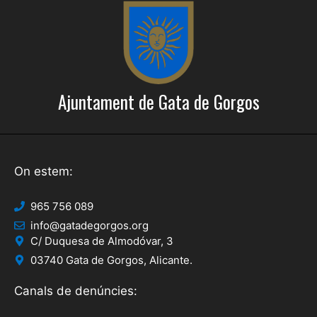
i
t
z
c
a
e
c
r
i
Ajuntament de Gata de Gorgos
c
o
a
n
s
d
On estem:
E
'
s
965 756 089
E
d
info@gatadegorgos.org
s
e
C/ Duquesa de Almodóvar, 3
03740 Gata de Gorgos, Alicante.
d
v
e
e
Canals de denúncies:
n