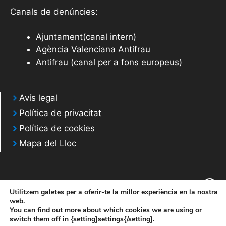
e
e
Canals de denúncies:
n
v
i
Ajuntament(canal intern)
e
m
Agència Valenciana Antifrau
n
Antifrau (canal per a fons europeus)
e
i
n
t
m
Avís legal
Política de privacitat
e
Política de cookies
n
Mapa del Lloc
t
s
Utilitzem galetes per a oferir-te la millor experiència en la nostra
web.
You can find out more about which cookies we are using or
© 2020 Web desarrollada por el Servicio de Informática de Diputación de
switch them off in {setting]settings{/setting].
Alicante