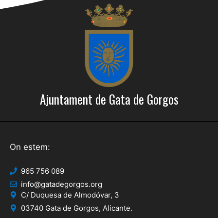
a
l
l
i
i
t
z
c
a
e
c
r
i
Ajuntament de Gata de Gorgos
c
o
a
n
s
d
On estem:
E
'
s
E
965 756 089
d
info@gatadegorgos.org
s
e
C/ Duquesa de Almodóvar, 3
d
v
03740 Gata de Gorgos, Alicante.