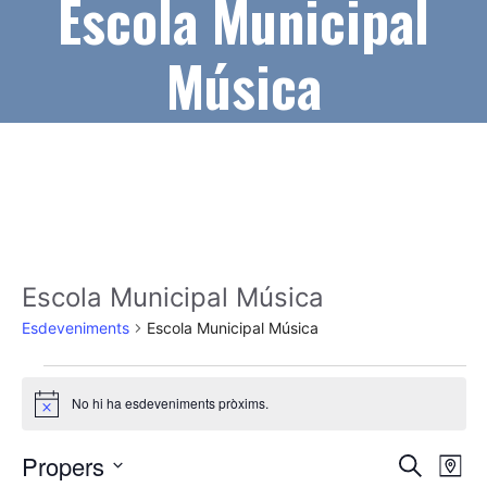
Escola Municipal
Música
Escola Municipal Música
Esdeveniments
Escola Municipal Música
Esdeveniments
No hi ha esdeveniments pròxims.
A
v
í
N
N
Propers
C
s
M
e