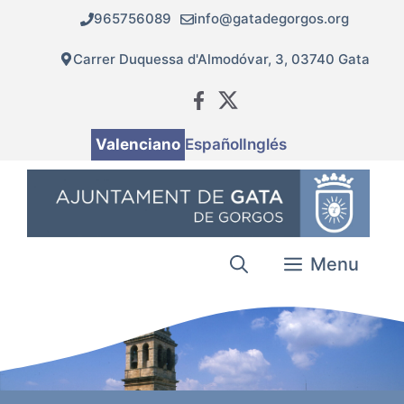
Vés
965756089
info@gatadegorgos.org
al
contingut
Carrer Duquessa d'Almodóvar, 3, 03740 Gata
Valenciano
Español
Inglés
Menu