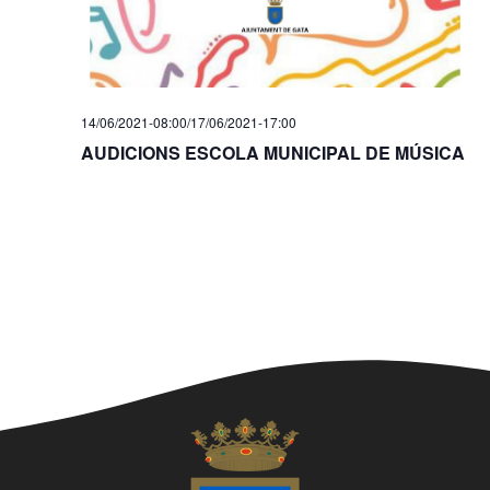
l
i
i
t
z
c
a
e
14/06/2021-08:00
/
17/06/2021-17:00
c
AUDICIONS ESCOLA MUNICIPAL DE MÚSICA
r
i
c
o
a
n
s
d
E
'
s
E
d
s
e
d
v
e
e