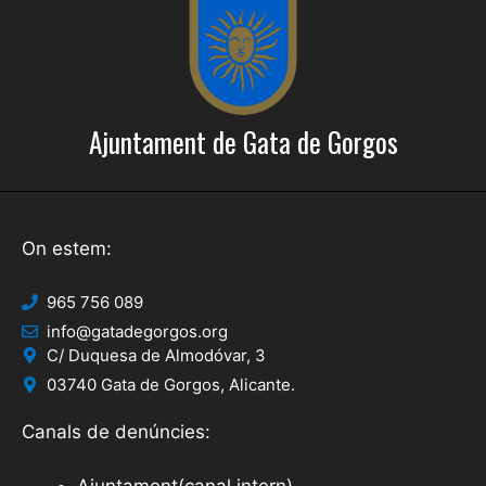
n
v
i
e
m
n
e
Ajuntament de Gata de Gorgos
i
n
t
m
e
On estem:
n
t
965 756 089
s
info@gatadegorgos.org
C/ Duquesa de Almodóvar, 3
03740 Gata de Gorgos, Alicante.
Canals de denúncies: