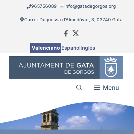
Vés
965756089
info@gatadegorgos.org
al
contingut
Carrer Duquessa d'Almodóvar, 3, 03740 Gata
Valenciano
Español
Inglés
Menu