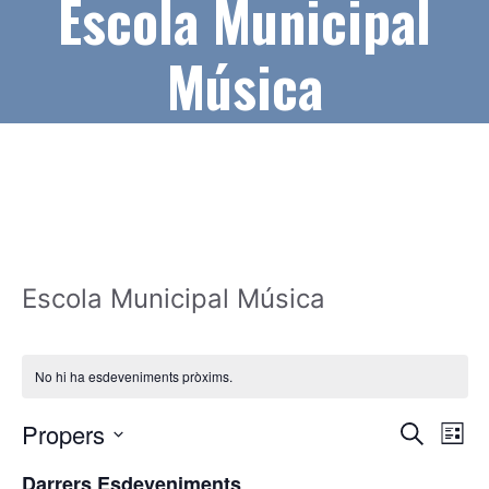
Escola Municipal
Música
Escola Municipal Música
No hi ha esdeveniments pròxims.
N
N
Propers
C
L
e
a
a
S
l
r
Darrers Esdeveniments
i