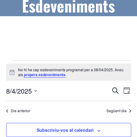
Esdeveniments
Esdeveniments
No hi ha cap esdeveniments programat per a 08/04/2025. Aneu
del
A
als
propers esdeveniments
.
v
08/04/2025
í
N
N
8/4/2025
s
C
D
e
a
a
S
i
r
a
v
e
c
v
Dia anterior
Següent dia
l
a
e
e
e
g
c
Subscriviu-vos al calendari
g
a