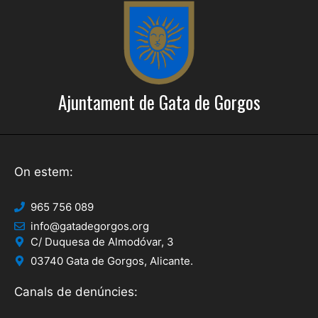
e
c
r
i
c
o
a
n
Ajuntament de Gata de Gorgos
s
d
E
'
s
E
d
On estem:
s
e
d
v
965 756 089
info@gatadegorgos.org
e
e
C/ Duquesa de Almodóvar, 3
n
v
03740 Gata de Gorgos, Alicante.
i
e
Canals de denúncies:
m
n