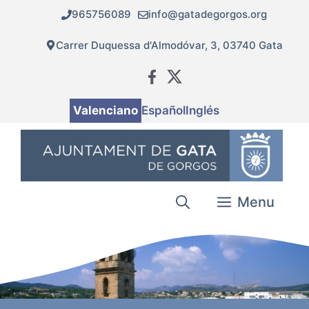
Vés
965756089
info@gatadegorgos.org
al
contingut
Carrer Duquessa d'Almodóvar, 3, 03740 Gata
Valenciano
Español
Inglés
Menu