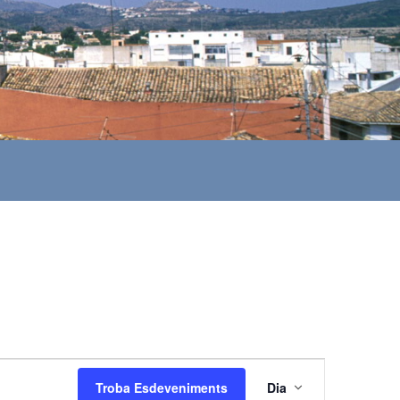
N
Troba Esdeveniments
Dia
a