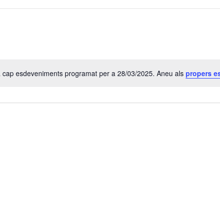
a cap esdeveniments programat per a 28/03/2025. Aneu als
propers e
A
v
í
s