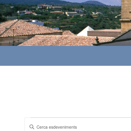
Esdeveniments
N
I