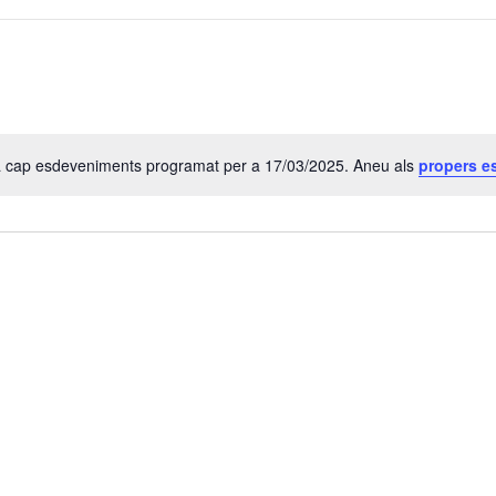
a cap esdeveniments programat per a 17/03/2025. Aneu als
propers e
A
v
í
s