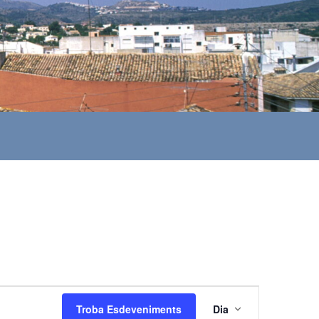
N
Troba Esdeveniments
Dia
a