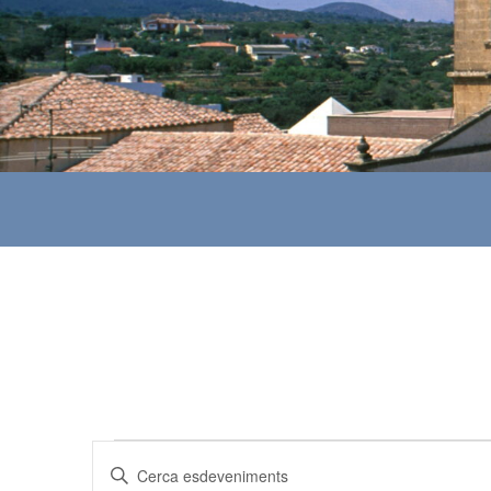
Esdeveniments
N
I