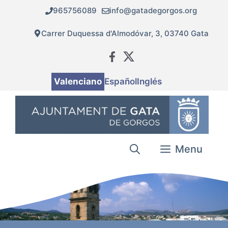
Vés
965756089
info@gatadegorgos.org
al
contingut
Carrer Duquessa d'Almodóvar, 3, 03740 Gata
Valenciano
Español
Inglés
Menu