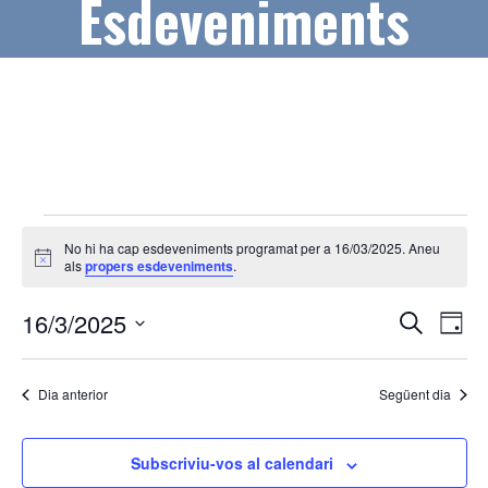
Esdeveniments
Esdeveniments
No hi ha cap esdeveniments programat per a 16/03/2025. Aneu
del
A
als
propers esdeveniments
.
v
16/03/2025
í
N
N
16/3/2025
s
C
D
e
a
a
S
i
r
a
v
e
c
v
Dia anterior
Següent dia
l
a
e
e
e
g
c
Subscriviu-vos al calendari
g
a