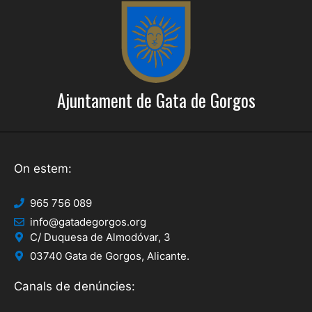
e
c
r
i
c
o
a
n
Ajuntament de Gata de Gorgos
s
d
E
'
s
E
d
On estem:
s
e
d
v
965 756 089
info@gatadegorgos.org
e
e
C/ Duquesa de Almodóvar, 3
n
v
03740 Gata de Gorgos, Alicante.
i
e
Canals de denúncies:
m
n