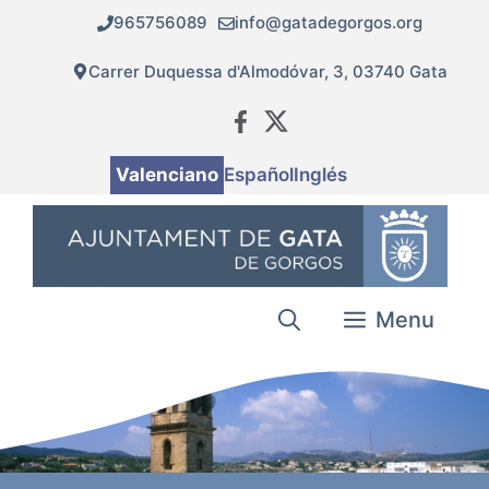
Vés
965756089
info@gatadegorgos.org
al
contingut
Carrer Duquessa d'Almodóvar, 3, 03740 Gata
Valenciano
Español
Inglés
Menu