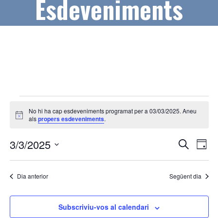
Esdeveniments
Esdeveniments
No hi ha cap esdeveniments programat per a 03/03/2025. Aneu
del
A
als
propers esdeveniments
.
v
03/03/2025
í
N
N
3/3/2025
s
C
D
e
a
a
S
i
r
a
v
e
c
v
Dia anterior
Següent dia
l
a
e
e
e
g
c
Subscriviu-vos al calendari
g
a