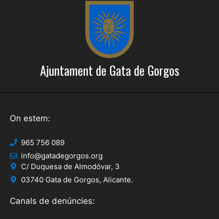
e
c
r
i
c
o
a
n
Ajuntament de Gata de Gorgos
s
d
E
'
s
E
d
On estem:
s
e
d
v
965 756 089
info@gatadegorgos.org
e
e
C/ Duquesa de Almodóvar, 3
n
v
03740 Gata de Gorgos, Alicante.
i
e
Canals de denúncies:
m
n