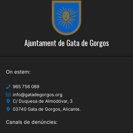
e
c
r
i
c
o
a
n
Ajuntament de Gata de Gorgos
s
d
E
'
s
E
d
On estem:
s
e
d
v
965 756 089
info@gatadegorgos.org
e
e
C/ Duquesa de Almodóvar, 3
n
v
03740 Gata de Gorgos, Alicante.
i
e
Canals de denúncies:
m
n