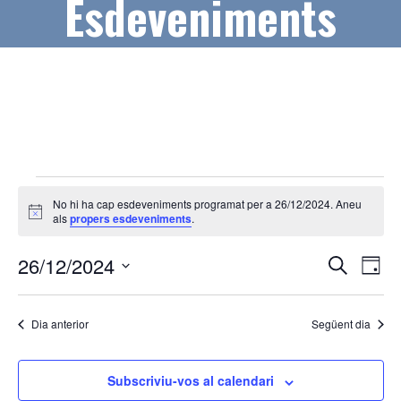
Esdeveniments
Esdeveniments
No hi ha cap esdeveniments programat per a 26/12/2024. Aneu
del
A
als
propers esdeveniments
.
v
26/12/2024
í
N
N
26/12/2024
s
C
D
e
a
a
S
i
r
a
v
e
c
v
Dia anterior
Següent dia
l
a
e
e
e
g
c
Subscriviu-vos al calendari
g
a