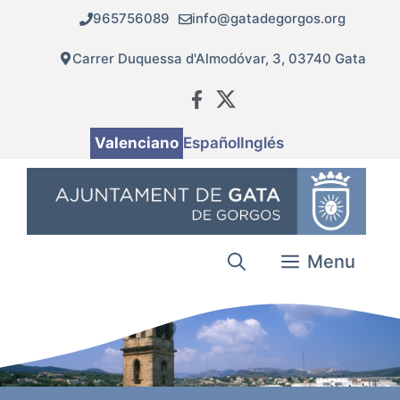
Vés
965756089
info@gatadegorgos.org
al
contingut
Carrer Duquessa d'Almodóvar, 3, 03740 Gata
Valenciano
Español
Inglés
Menu