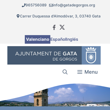
Vés
965756089
info@gatadegorgos.org
al
contingut
Carrer Duquessa d'Almodóvar, 3, 03740 Gata
Valenciano
Español
Inglés
Menu