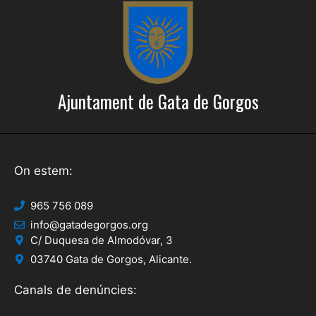
e
c
r
i
c
o
a
n
Ajuntament de Gata de Gorgos
s
d
E
'
s
E
d
On estem:
s
e
d
v
965 756 089
info@gatadegorgos.org
e
e
C/ Duquesa de Almodóvar, 3
n
v
03740 Gata de Gorgos, Alicante.
i
e
Canals de denúncies:
m
n