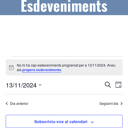
Esdeveniments
Esdeveniments
No hi ha cap esdeveniments programat per a 13/11/2024. Aneu
del
A
als
propers esdeveniments
.
v
13/11/2024
í
N
N
13/11/2024
s
C
D
e
a
a
S
i
r
a
v
e
c
v
Dia anterior
Següent dia
l
a
e
e
e
g
c
Subscriviu-vos al calendari
g
a