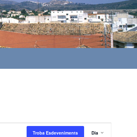
N
Troba Esdeveniments
Dia
a