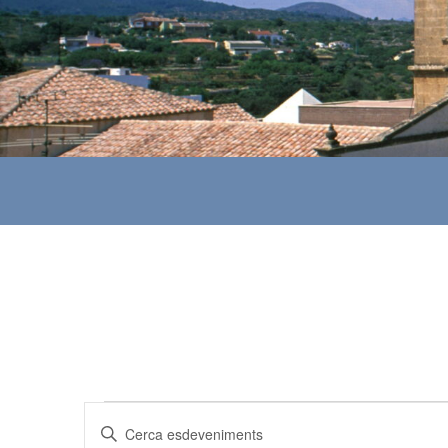
Esdeveniments
N
I