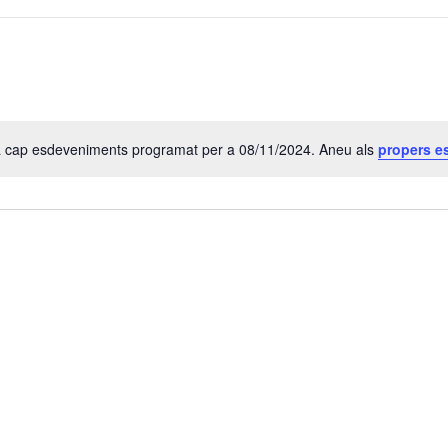
a cap esdeveniments programat per a 08/11/2024. Aneu als
propers e
A
v
í
s