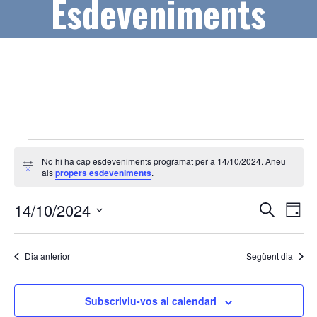
Esdeveniments
Esdeveniments
No hi ha cap esdeveniments programat per a 14/10/2024. Aneu
del
A
als
propers esdeveniments
.
v
14/10/2024
í
N
N
14/10/2024
s
C
D
e
a
a
S
i
r
a
v
e
c
v
Dia anterior
Següent dia
l
a
e
e
e
g
c
Subscriviu-vos al calendari
g
a