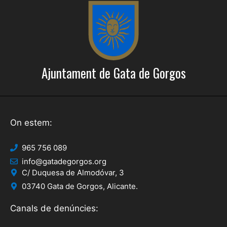
e
c
r
i
c
o
a
n
Ajuntament de Gata de Gorgos
s
d
E
'
s
E
d
On estem:
s
e
d
v
965 756 089
info@gatadegorgos.org
e
e
C/ Duquesa de Almodóvar, 3
n
v
03740 Gata de Gorgos, Alicante.
i
e
Canals de denúncies:
m
n