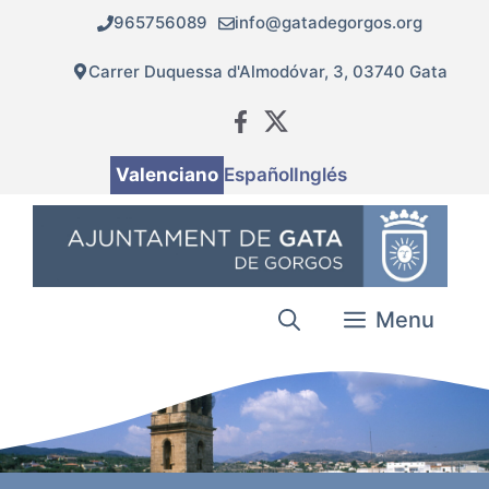
Vés
965756089
info@gatadegorgos.org
al
contingut
Carrer Duquessa d'Almodóvar, 3, 03740 Gata
Valenciano
Español
Inglés
Menu