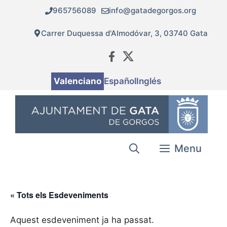
Vés
965756089
info@gatadegorgos.org
al
contingut
Carrer Duquessa d'Almodóvar, 3, 03740 Gata
Valenciano
Español
Inglés
Menu
« Tots els Esdeveniments
Aquest esdeveniment ja ha passat.