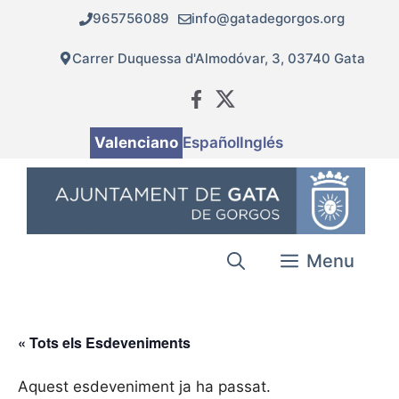
Vés
965756089
info@gatadegorgos.org
al
contingut
Carrer Duquessa d'Almodóvar, 3, 03740 Gata
Valenciano
Español
Inglés
Menu
« Tots els Esdeveniments
Aquest esdeveniment ja ha passat.