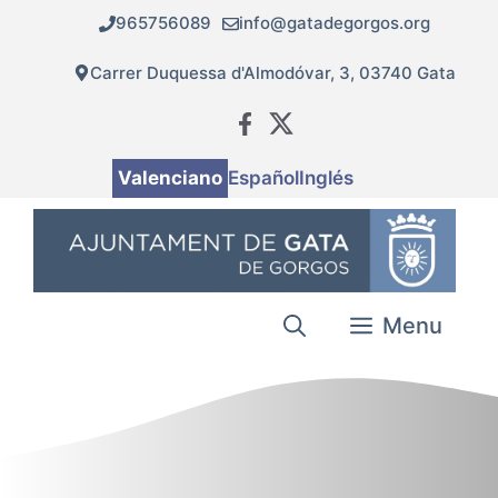
Vés
965756089
info@gatadegorgos.org
al
contingut
Carrer Duquessa d'Almodóvar, 3, 03740 Gata
Valenciano
Español
Inglés
Menu