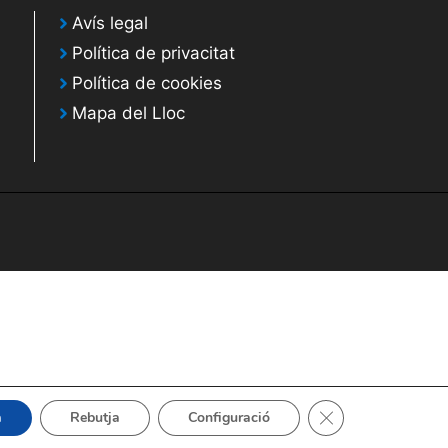
Avís legal
Política de privacitat
Política de cookies
Mapa del Lloc
Tanca el bàner de 
a
Rebutja
Configuració