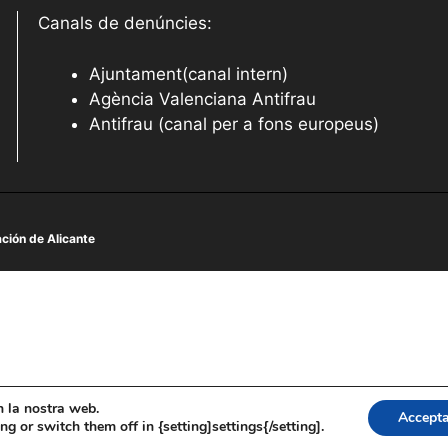
Canals de denúncies:
Ajuntament(canal intern)
Agència Valenciana Antifrau
Antifrau (canal per a fons europeus)
ción de Alicante
en la nostra web.
Accept
 or switch them off in {setting]settings{/setting].