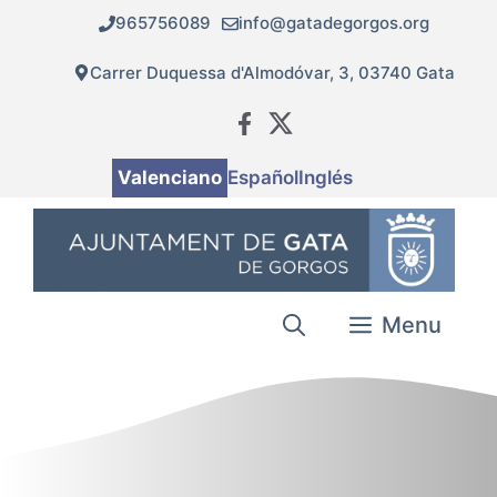
Vés
965756089
info@gatadegorgos.org
al
contingut
Carrer Duquessa d'Almodóvar, 3, 03740 Gata
Valenciano
Español
Inglés
Menu